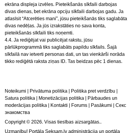
ekrāna displeja izvēles. Pieteikšanās sīkfaili darbojas
divas dienas, bet ekrāna opciju sīkfaili darbojas gadu. Ja
atlasīsit “Atcerēties mani”, jūsu pieteikšanās tiks saglabāta
divas nedēļas. Ja jūs izrakstāties no sava konta,
pieteikšanās sīkfaili tiks noņemti.
4.4. Ja rediģējat vai publicējat rakstu, jūsu
pārlūkprogrammā tiks saglabāts papildu sīkfails. Šajā
sīkfailā nav ietverti personas dati, un tas vienkārši norāda
tikko rediģētā raksta ziņas ID. Tas beidzas pēc 1 dienas.
Noteikumi
|
Privātuma politika
|
Politika pret verdzību
|
Satura politika
|
Monetizācijas politika
|
Pārbaudes un
moderācijas politika
|
Kontakti
|
Forums
|
Pasākumi
|
Секс
знакомства
Copyright © 2026. Visas tiesības aizsargātas..
Uzmanību! Portāla Seksam.lv administrācija un portāla