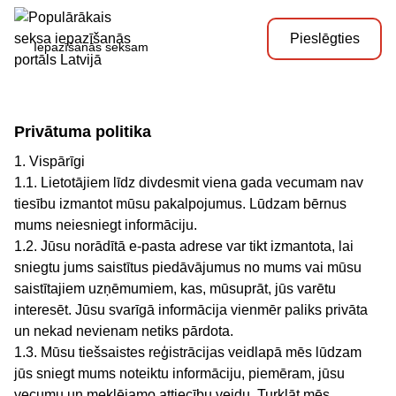
Pieslēgties
Iepazīšanās seksam
Privātuma politika
1. Vispārīgi
1.1. Lietotājiem līdz divdesmit viena gada vecumam nav
tiesību izmantot mūsu pakalpojumus. Lūdzam bērnus
mums neiesniegt informāciju.
1.2. Jūsu norādītā e-pasta adrese var tikt izmantota, lai
sniegtu jums saistītus piedāvājumus no mums vai mūsu
saistītajiem uzņēmumiem, kas, mūsuprāt, jūs varētu
interesēt. Jūsu svarīgā informācija vienmēr paliks privāta
un nekad nevienam netiks pārdota.
1.3. Mūsu tiešsaistes reģistrācijas veidlapā mēs lūdzam
jūs sniegt mums noteiktu informāciju, piemēram, jūsu
vecumu un meklējamo attiecību veidu. Turklāt mēs