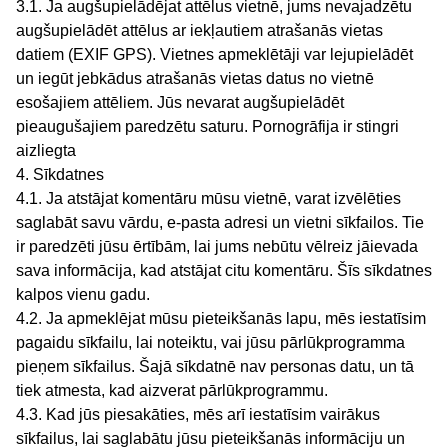
3.1. Ja augšupielādējat attēlus vietnē, jums nevajadzētu
augšupielādēt attēlus ar iekļautiem atrašanās vietas
datiem (EXIF GPS). Vietnes apmeklētāji var lejupielādēt
un iegūt jebkādus atrašanās vietas datus no vietnē
esošajiem attēliem. Jūs nevarat augšupielādēt
pieaugušajiem paredzētu saturu. Pornogrāfija ir stingri
aizliegta
4. Sīkdatnes
4.1. Ja atstājat komentāru mūsu vietnē, varat izvēlēties
saglabāt savu vārdu, e-pasta adresi un vietni sīkfailos. Tie
ir paredzēti jūsu ērtībām, lai jums nebūtu vēlreiz jāievada
sava informācija, kad atstājat citu komentāru. Šīs sīkdatnes
kalpos vienu gadu.
4.2. Ja apmeklējat mūsu pieteikšanās lapu, mēs iestatīsim
pagaidu sīkfailu, lai noteiktu, vai jūsu pārlūkprogramma
pieņem sīkfailus. Šajā sīkdatnē nav personas datu, un tā
tiek atmesta, kad aizverat pārlūkprogrammu.
4.3. Kad jūs piesakāties, mēs arī iestatīsim vairākus
sīkfailus, lai saglabātu jūsu pieteikšanās informāciju un