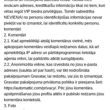
ievācam adreses, kredītkaršu informāciju tikai no tiem, kuri
vēlas iegūt VIP biedra privilēģijas. Tomēr sabiedrība
NEVIENAI no personu identificējošas informācijas nevar
piekļūt vai to izmantot, lai identificētu konkrētu personu.
komentāri
2. Komentāri
2.1. Kad apmeklētāji atstāj komentārus vietnē, mēs
apkopojam komentāru veidlapā redzamos datus, kā arī
apmeklētāja IP adresi un pārlūkprogrammas lietotāja
aģenta virkni, lai palīdzētu atklāt surogātpastu.
2.2. Anonimizēta virkne, kas izveidota no jūsu e-pasta
adreses (saukta arī par hash), var tikt nodrošināta
pakalpojumam Gravatar, lai redzētu, vai jūs to izmantojat.
Gravatar pakalpojuma privātuma politika ir pieejama šeit:
https://automattic.com/privacy/. Pēc jūsu komentāra
apstiprināšanas jūsu profila attēls ir publiski redzams jūsu
komentāra kontekstā.
3. Foto