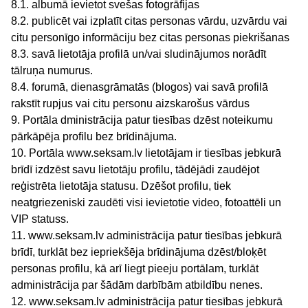
8.1. albumā ievietot svešas fotogrāfijas
8.2. publicēt vai izplatīt citas personas vārdu, uzvārdu vai
citu personīgo informāciju bez citas personas piekrišanas
8.3. savā lietotāja profilā un/vai sludinājumos norādīt
tālruņa numurus.
8.4. forumā, dienasgrāmatās (blogos) vai savā profilā
rakstīt rupjus vai citu personu aizskarošus vārdus
9. Portāla dministrācija patur tiesības dzēst noteikumu
pārkāpēja profilu bez brīdinājuma.
10. Portāla www.seksam.lv lietotājam ir tiesības jebkurā
brīdī izdzēst savu lietotāju profilu, tādējādi zaudējot
reģistrēta lietotāja statusu. Dzēšot profilu, tiek
neatgriezeniski zaudēti visi ievietotie video, fotoattēli un
VIP statuss.
11. www.seksam.lv administrācija patur tiesības jebkurā
brīdī, turklāt bez iepriekšēja brīdinājuma dzēst/bloķēt
personas profilu, kā arī liegt pieeju portālam, turklāt
administrācija par šādām darbībām atbildību nenes.
12. www.seksam.lv administrācija patur tiesības jebkurā