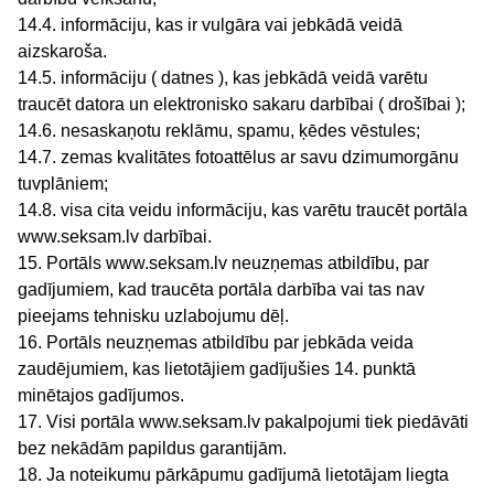
14.4. informāciju, kas ir vulgāra vai jebkādā veidā
aizskaroša.
14.5. informāciju ( datnes ), kas jebkādā veidā varētu
traucēt datora un elektronisko sakaru darbībai ( drošībai );
14.6. nesaskaņotu reklāmu, spamu, ķēdes vēstules;
14.7. zemas kvalitātes fotoattēlus ar savu dzimumorgānu
tuvplāniem;
14.8. visa cita veidu informāciju, kas varētu traucēt portāla
www.seksam.lv darbībai.
15. Portāls www.seksam.lv neuzņemas atbildību, par
gadījumiem, kad traucēta portāla darbība vai tas nav
pieejams tehnisku uzlabojumu dēļ.
16. Portāls neuzņemas atbildību par jebkāda veida
zaudējumiem, kas lietotājiem gadījušies 14. punktā
minētajos gadījumos.
17. Visi portāla www.seksam.lv pakalpojumi tiek piedāvāti
bez nekādām papildus garantijām.
18. Ja noteikumu pārkāpumu gadījumā lietotājam liegta