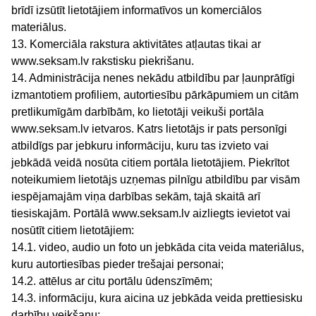
brīdī izsūtīt lietotājiem informatīvos un komerciālos
materiālus.
13. Komerciāla rakstura aktivitātes atļautas tikai ar
www.seksam.lv rakstisku piekrišanu.
14. Administrācija nenes nekādu atbildību par ļaunprātīgi
izmantotiem profiliem, autortiesību pārkāpumiem un citām
pretlikumīgām darbībām, ko lietotāji veikuši portāla
www.seksam.lv ietvaros. Katrs lietotājs ir pats personīgi
atbildīgs par jebkuru informāciju, kuru tas izvieto vai
jebkādā veidā nosūta citiem portāla lietotājiem. Piekrītot
noteikumiem lietotājs uzņemas pilnīgu atbildību par visām
iespējamajām viņa darbības sekām, tajā skaitā arī
tiesiskajām. Portālā www.seksam.lv aizliegts ievietot vai
nosūtīt citiem lietotājiem:
14.1. video, audio un foto un jebkāda cita veida materiālus,
kuru autortiesības pieder trešajai personai;
14.2. attēlus ar citu portālu ūdenszīmēm;
14.3. informāciju, kura aicina uz jebkāda veida prettiesisku
darbību veikšanu;