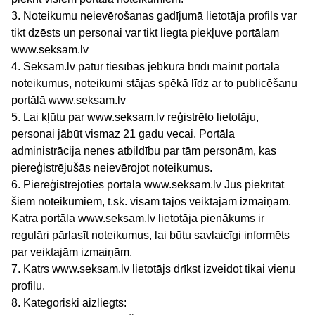
3. Noteikumu neievērošanas gadījumā lietotāja profils var
tikt dzēsts un personai var tikt liegta piekļuve portālam
www.seksam.lv
4. Seksam.lv patur tiesības jebkurā brīdī mainīt portāla
noteikumus, noteikumi stājas spēkā līdz ar to publicēšanu
portālā www.seksam.lv
5. Lai kļūtu par www.seksam.lv reģistrēto lietotāju,
personai jābūt vismaz 21 gadu vecai. Portāla
administrācija nenes atbildību par tām personām, kas
piereģistrējušās neievērojot noteikumus.
6. Piereģistrējoties portālā www.seksam.lv Jūs piekrītat
šiem noteikumiem, t.sk. visām tajos veiktajām izmaiņām.
Katra portāla www.seksam.lv lietotāja pienākums ir
regulāri pārlasīt noteikumus, lai būtu savlaicīgi informēts
par veiktajām izmaiņām.
7. Katrs www.seksam.lv lietotājs drīkst izveidot tikai vienu
profilu.
8. Kategoriski aizliegts: