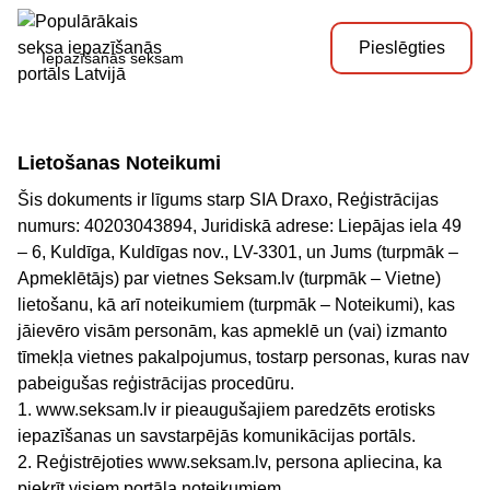
Pieslēgties
Iepazīšanās seksam
Lietošanas Noteikumi
Šis dokuments ir līgums starp SIA Draxo, Reģistrācijas
numurs: 40203043894, Juridiskā adrese: Liepājas iela 49
– 6, Kuldīga, Kuldīgas nov., LV-3301, un Jums (turpmāk –
Apmeklētājs) par vietnes Seksam.lv (turpmāk – Vietne)
lietošanu, kā arī noteikumiem (turpmāk – Noteikumi), kas
jāievēro visām personām, kas apmeklē un (vai) izmanto
tīmekļa vietnes pakalpojumus, tostarp personas, kuras nav
pabeigušas reģistrācijas procedūru.
1. www.seksam.lv ir pieaugušajiem paredzēts erotisks
iepazīšanas un savstarpējās komunikācijas portāls.
2. Reģistrējoties www.seksam.lv, persona apliecina, ka
piekrīt visiem portāla noteikumiem.