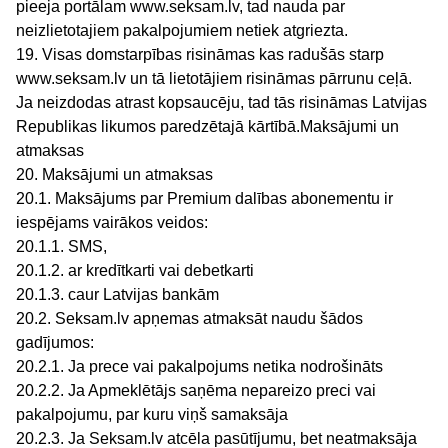
pieeja portālam www.seksam.lv, tad nauda par
neizlietotajiem pakalpojumiem netiek atgriezta.
19. Visas domstarpības risināmas kas radušās starp
www.seksam.lv un tā lietotājiem risināmas pārrunu ceļā.
Ja neizdodas atrast kopsaucēju, tad tās risināmas Latvijas
Republikas likumos paredzētajā kārtībā.Maksājumi un
atmaksas
20. Maksājumi un atmaksas
20.1. Maksājums par Premium dalības abonementu ir
iespējams vairākos veidos:
20.1.1. SMS,
20.1.2. ar kredītkarti vai debetkarti
20.1.3. caur Latvijas bankām
20.2. Seksam.lv apņemas atmaksāt naudu šādos
gadījumos:
20.2.1. Ja prece vai pakalpojums netika nodrošināts
20.2.2. Ja Apmeklētājs saņēma nepareizo preci vai
pakalpojumu, par kuru viņš samaksāja
20.2.3. Ja Seksam.lv atcēla pasūtījumu, bet neatmaksāja