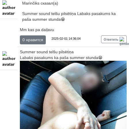
Marinčiks сказал(а)
Summer sound telšu pilsētiņa Labaks pasakums ka
paša summer stunda😁
Mm kas pa daiļavu
2025-02-01 14:36:04
0 нравится
Ответить
Summer sound telšu pilsētiņa
Labaks pasakums ka paša summer stunda😁