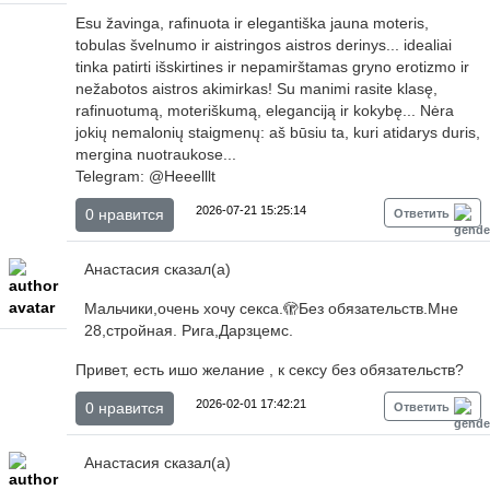
Esu žavinga, rafinuota ir elegantiška jauna moteris,
tobulas švelnumo ir aistringos aistros derinys... idealiai
tinka patirti išskirtines ir nepamirštamas gryno erotizmo ir
nežabotos aistros akimirkas! Su manimi rasite klasę,
rafinuotumą, moteriškumą, eleganciją ir kokybę... Nėra
jokių nemalonių staigmenų: aš būsiu ta, kuri atidarys duris,
mergina nuotraukose...
Telegram: @Heeelllt
2026-07-21 15:25:14
0 нравится
Ответить
Анастасия сказал(а)
Мальчики,очень хочу секса.🫣Без обязательств.Мне
28,стройная. Рига,Дарзцемс.
Привет, есть ишо желание , к сексу без обязательств?
2026-02-01 17:42:21
0 нравится
Ответить
Анастасия сказал(а)