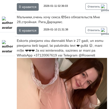
2026-01-11 02:36:03
0 нравится
Ответить
Мальчики,очень хочу секса.🫣Без обязательств.Мне
28,стройная. Рига,Дарзцемс.
2026-01-10 21:31:38
6 нравится
Ответить
Eskorts pieejams visu diennakti Man ir 27 gadi, un esmu
pieejama tieši tagad, lai palutinātu tevi ❤️ gultā 😛, mani
mīļie ❤️❤️❤️ Ja esi ieinteresēta, sazinies ar mani pa
WhatsApp +37120067619 vai Telegram @Roserett