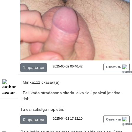
2025-05-02 00:40:42
1 нравится
Ответить
Minka111 сказал(а)
Peli,kada stradasana sitada laika :lol: paaksti javirina
:lol:
Tu esi seksīga nopietni.
2025-04-21 17:22:10
0 нравится
Ответить