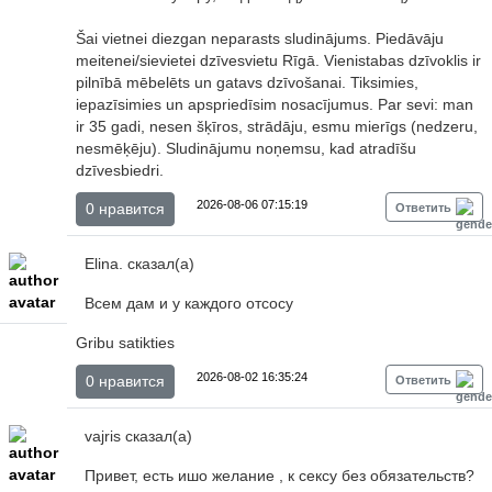
Šai vietnei diezgan neparasts sludinājums. Piedāvāju
meitenei/sievietei dzīvesvietu Rīgā. Vienistabas dzīvoklis ir
pilnībā mēbelēts un gatavs dzīvošanai. Tiksimies,
iepazīsimies un apspriedīsim nosacījumus. Par sevi: man
ir 35 gadi, nesen šķīros, strādāju, esmu mierīgs (nedzeru,
nesmēķēju). Sludinājumu noņemsu, kad atradīšu
dzīvesbiedri.
2026-08-06 07:15:19
0 нравится
Ответить
Elina. сказал(а)
Всем дам и у каждого отсосу
Gribu satikties
2026-08-02 16:35:24
0 нравится
Ответить
vajris сказал(а)
Привет, есть ишо желание , к сексу без обязательств?