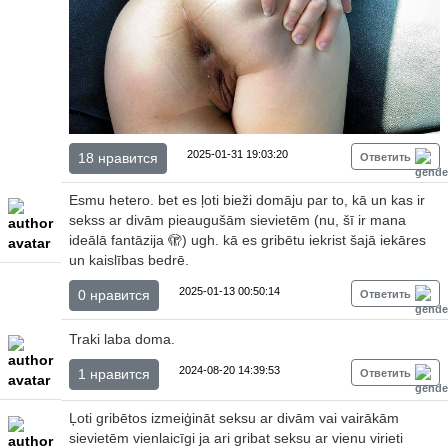
2025-01-31 19:03:20
18 нравится
Ответить
Esmu hetero. bet es ļoti bieži domāju par to, kā un kas ir
sekss ar divām pieaugušām sievietēm (nu, šī ir mana
ideālā fantāzija 🫣) ugh. kā es gribētu iekrist šajā iekāres
un kaislības bedrē.
2025-01-13 00:50:14
0 нравится
Ответить
Traki laba doma.
2024-08-20 14:39:53
1 нравится
Ответить
Ļoti gribētos izmeiģināt seksu ar divām vai vairākām
sievietēm vienlaicīgi ja ari gribat seksu ar vienu virieti