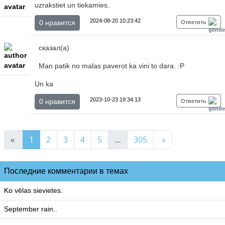
uzrakstiet un tiekamies.
2024-08-20 10:23:42
0 нравится
Ответить
сказал(а)
Man patik no malas paverot ka vini to dara. :P
Un ka
2023-10-23 19:34:13
0 нравится
Ответить
«
1
2
3
4
5
…
305
»
Последние комментарии в темах
Ko vēlas sievietes.
September rain..