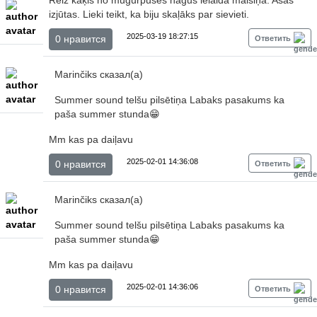
Reiz kaķis no mugurpuses nagus ielaida maisiņā. Asas
izjūtas. Lieki teikt, ka biju skaļāks par sievieti.
2025-03-19 18:27:15
0 нравится
Ответить
Marinčiks сказал(а)
Summer sound telšu pilsētiņa Labaks pasakums ka
paša summer stunda😁
Mm kas pa daiļavu
2025-02-01 14:36:08
0 нравится
Ответить
Marinčiks сказал(а)
Summer sound telšu pilsētiņa Labaks pasakums ka
paša summer stunda😁
Mm kas pa daiļavu
2025-02-01 14:36:06
0 нравится
Ответить