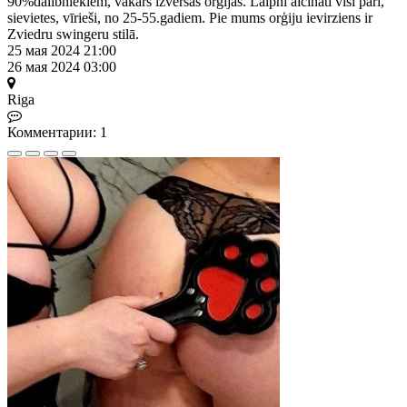
90%dalībniekiem, vakars izvēršās orģijās. Laipni aicināti visi pāri,
sievietes, vīrieši, no 25-55.gadiem. Pie mums orģiju ievirziens ir
Zviedru swingeru stilā.
25 мая 2024 21:00
26 мая 2024 03:00
Riga
Комментарии: 1