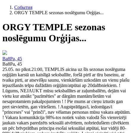
События
ORGY TEMPLE sezonas noslēgumu Orģijas...
ORGY TEMPLE sezonas
noslēgumu Orģijas...
Ba8Pa, 45
Ba8Pa, 45
25.05. no plkst.21:00, TEMPLIS aicina uz šīs sezonas noslēguma
orģijām karstā un kaislīgā seksballīte, foršā pirtī ar tīru baseinu, ar
tvaika pirti, ar atsevišķu saunu, vienkāršām uzkodām un vienu plašu
iepazīšanās telpu dažādām orģijām/atpūtai ap 20dalībniekiem. !
Lūgums, NEJAUKT mūsu seksballītes ar zaļumballēm, dejām vai
vietu kur atnākt ''pazīmēties'' ar dārgām mantām/lietām vai
nesaprotamiem pakalpojumiem ! ! Pie mums ar cieņu izturās gan
pret sievietēm, gan vīriešiem. ! Augstprātīgas/i, iedomīgas/i
''princeses'' vai ''prinči'', nav vēlamas personas mūsu vakara atpūtām.
! Vakara komunikācija 98%-tos notiek valsts valodā Šis vienreizēji
jaukais vakars paredzēts seksuāli atvērtiem, nobriedušiem cilvēkiem
un pēc brīvprātības principa esošai seksuālai atpūtai, kur vidēji 80-