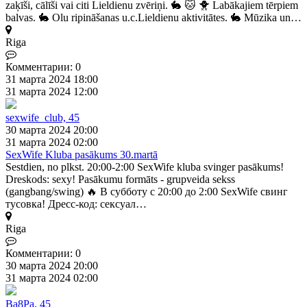
zaķīši, cālīši vai citi Lieldienu zvēriņi. 🐇 🐱 🐥 Labākajiem tērpiem
balvas. 🐇 Olu ripināšanas u.c.Lieldienu aktivitātes. 🐇 Mūzika un…
Riga
Комментарии: 0
31 марта 2024 18:00
31 марта 2024 12:00
sexwife_club, 45
30 марта 2024 20:00
31 марта 2024 02:00
SexWife Kluba pasākums 30.martā
Sestdien, no plkst. 20:00-2:00 SexWife kluba svinger pasākums!
Dreskods: sexy! Pasākumu formāts - grupveida sekss
(gangbang/swing) 🔥 В субботу с 20:00 до 2:00 SexWife свинг
тусовка! Дресс-код: сексуал…
Riga
Комментарии: 0
30 марта 2024 20:00
31 марта 2024 02:00
Ba8Pa, 45