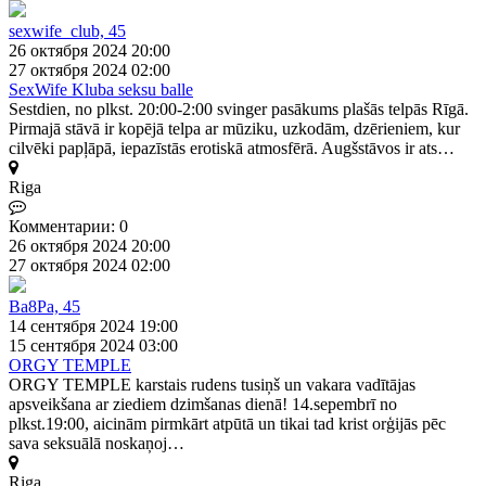
sexwife_club, 45
26 октября 2024 20:00
27 октября 2024 02:00
SexWife Kluba seksu balle
Sestdien, no plkst. 20:00-2:00 svinger pasākums plašās telpās Rīgā.
Pirmajā stāvā ir kopējā telpa ar mūziku, uzkodām, dzērieniem, kur
cilvēki papļāpā, iepazīstās erotiskā atmosfērā. Augšstāvos ir ats…
Riga
Комментарии: 0
26 октября 2024 20:00
27 октября 2024 02:00
Ba8Pa, 45
14 сентября 2024 19:00
15 сентября 2024 03:00
ORGY TEMPLE
ORGY TEMPLE karstais rudens tusiņš un vakara vadītājas
apsveikšana ar ziediem dzimšanas dienā! 14.sepembrī no
plkst.19:00, aicinām pirmkārt atpūtā un tikai tad krist orģijās pēc
sava seksuālā noskaņoj…
Riga