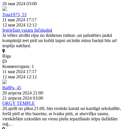
26 мая 2024 03:00
Tuta1973, 53
11 мая 2024 17:17
12 мая 2024 12:12
Iegriežam vasaru Inčukalnā
Ja vēlies atvilkt elpu no iktdienas rutīnas ,un pabalēties jaukā
kompānijā ieet pirtī un kublā laipni aicināts mūsu bariņā būs arī
iespēja nakšņot.
Riga
Комментарии: 1
11 мая 2024 17:17
12 мая 2024 12:12
Ba8Pa, 45
20 апреля 2024 21:00
21 апреля 2024 03:00
ORGY TEMPLE
20.aprīlī no plkst.21:00, būs erotiski karstā un kaislīgā seksballīte,
foršā pirtī ar tīru baseinu, ar tvaika pirti, ar atsevišķu saunu,
vienkāršām uzkodām un vienu plašu iepazīšanās telpu dažādām
orģ…