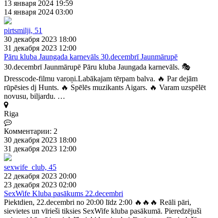
13 января 2024 19:59
14 января 2024 03:00
pirtsmilji, 51
30 декабря 2023 18:00
31 декабря 2023 12:00
Pāru kluba Jaungada karnevāls 30.decembrī Jaunmārupē
30.decembrī Jaunmārupē Pāru kluba Jaungada karnevāls. 🎭
Dresscode-filmu varoņi.Labākajam tērpam balva. 🔥 Par dejām
rūpēsies dj Hunts. 🔥 Spēlēs muzikants Aigars. 🔥 Varam uzspēlēt
novusu, biljardu. …
Riga
Комментарии: 2
30 декабря 2023 18:00
31 декабря 2023 12:00
sexwife_club, 45
22 декабря 2023 20:00
23 декабря 2023 02:00
SexWife Kluba pasākums 22.decembri
Piektdien, 22.decembri no 20:00 līdz 2:00 🔥🔥🔥 Reāli pāri,
sievietes un vīrieši tiksies SexWife kluba pasākumā. Pieredzējuši