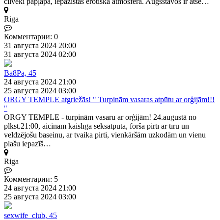
cilvēki papļāpā, iepazīstās erotiskā atmosfērā. Augšstāvos ir atse…
Riga
Комментарии: 0
31 августа 2024 20:00
31 августа 2024 02:00
Ba8Pa, 45
24 августа 2024 21:00
25 августа 2024 03:00
ORGY TEMPLE atgriežās! " Turpinām vasaras atpūtu ar orģijām!!!
"
ORGY TEMPLE - turpinām vasaru ar orģijām! 24.augustā no
plkst.21:00, aicinām kaislīgā seksatpūtā, foršā pirtī ar tīru un
veldzējošu baseinu, ar tvaika pirti, vienkāršām uzkodām un vienu
plašu iepazīš…
Riga
Комментарии: 5
24 августа 2024 21:00
25 августа 2024 03:00
sexwife_club, 45