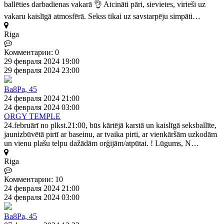
ballēties darbadienas vakarā 👌 Aicināti pāri, sievietes, virieši uz
vakaru kaislīgā atmosfērā. Sekss tikai uz savstarpēju simpāti…
Riga
Комментарии: 0
29 февраля 2024 19:00
29 февраля 2024 23:00
Ba8Pa, 45
24 февраля 2024 21:00
24 февраля 2024 03:00
ORGY TEMPLE
24.februārī no plkst.21:00, būs kārtējā karstā un kaislīgā seksballīte,
jaunizbūvētā pirtī ar baseinu, ar tvaika pirti, ar vienkāršām uzkodām
un vienu plašu telpu dažādām orģijām/atpūtai. ! Lūgums, N…
Riga
Комментарии: 10
24 февраля 2024 21:00
24 февраля 2024 03:00
Ba8Pa, 45