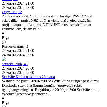
23 марта 2024 21:00
24 марта 2024 03:00
Orgy Temple
23.martā no plkst.21:00, būs karsta un kaislīgā PAVASARA
seksballīte, jaunizbūvētā pirtī, ar vienu plašu telpu dažādām
orģijām/atpūtai. ! Lūgums, NEJAUKT mūsu seksballītes ar
zaļumballēm, dejām vai v…
Riga
Комментарии: 2
23 марта 2024 21:00
24 марта 2024 03:00
sexwife_club, 45
23 марта 2024 20:00
24 марта 2024 02:00
SexWife Kluba pasākums 23.martā
Sestdien, no plkst. 20:00-2:00 SexWife kluba svinger pasākums!
Dreskods: sexy! Pasākumu formāts - grupveida sekss
(gangbang/swing) 🔥 В субботу с 20:00 до 2:00 SexWife свинг
тусовка! Дресс-код: сексуал…
Riga