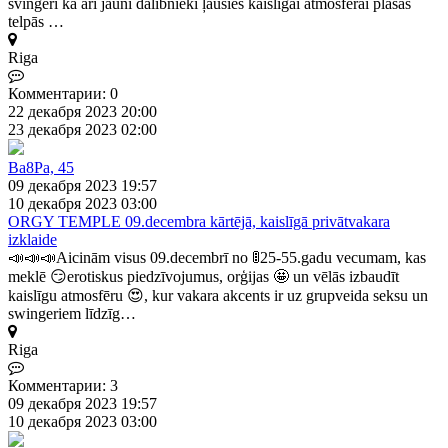
svingeri kā arī jauni dalībnieki ļausies kaislīgai atmosfērai plašās
telpās …
Riga
Комментарии: 0
22 декабря 2023 20:00
23 декабря 2023 02:00
Ba8Pa, 45
09 декабря 2023 19:57
10 декабря 2023 03:00
ORGY TEMPLE 09.decembra kārtējā, kaislīgā privātvakara
izklaide
📣📣📣Aicinām visus 09.decembrī no 🚦25-55.gadu vecumam, kas
meklē 😏erotiskus piedzīvojumus, orģijas 🤩 un vēlās izbaudīt
kaislīgu atmosfēru 😍, kur vakara akcents ir uz grupveida seksu un
swingeriem līdzīg…
Riga
Комментарии: 3
09 декабря 2023 19:57
10 декабря 2023 03:00