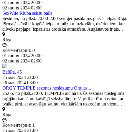
01 июня 2024 20:00
02 июня 2024 02:00
SexWife Kluba seksu balle
Sestdien, no plkst. 20:00-2:00 svinger pasākums plašās telpās Rīgā.
Pirmajā stāvā ir kopējā telpa ar mūziku, uzkodām, dzērieniem, kur
cilvēki papļāpā, iepazīstās erotiskā atmosfērā. Augšstāvos ir ats…
Riga
Комментарии: 0
01 июня 2024 20:00
02 июня 2024 02:00
Ba8Pa, 45
25 мая 2024 21:00
26 мая 2024 03:00
ORGY TEMPLE sezonas noslēgumu Orģijas...
25.05. no plkst.21:00, TEMPLIS aicina uz šīs sezonas noslēguma
orģijām karstā un kaislīgā seksballīte, foršā pirtī ar tīru baseinu, ar
tvaika pirti, ar atsevišķu saunu, vienkāršām uzkodām un vienu…
Riga
Комментарии: 1
25 мая 2024 21:00