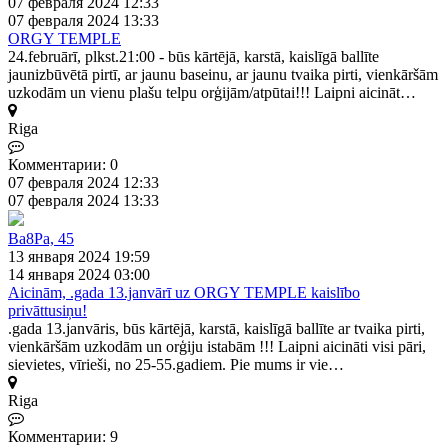
07 февраля 2024 12:33
07 февраля 2024 13:33
ORGY TEMPLE
24.februārī, plkst.21:00 - būs kārtējā, karstā, kaislīgā ballīte
jaunizbūvētā pirtī, ar jaunu baseinu, ar jaunu tvaika pirti, vienkāršām
uzkodām un vienu plašu telpu orģijām/atpūtai!!! Laipni aicināt…
Riga
Комментарии: 0
07 февраля 2024 12:33
07 февраля 2024 13:33
Ba8Pa, 45
13 января 2024 19:59
14 января 2024 03:00
Aicinām, .gada 13.janvārī uz ORGY TEMPLE kaislībo
privāttusiņu!
.gada 13.janvāris, būs kārtējā, karstā, kaislīgā ballīte ar tvaika pirti,
vienkāršām uzkodām un orģiju istabām !!! Laipni aicināti visi pāri,
sievietes, vīrieši, no 25-55.gadiem. Pie mums ir vie…
Riga
Комментарии: 9