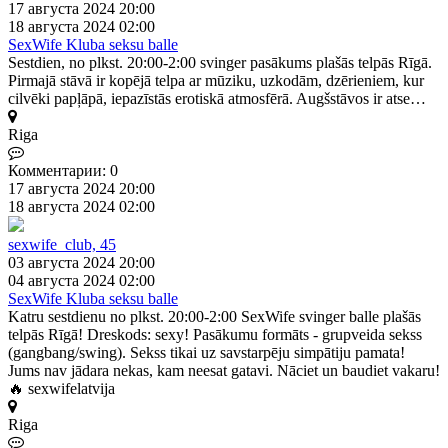
17 августа 2024 20:00
18 августа 2024 02:00
SexWife Kluba seksu balle
Sestdien, no plkst. 20:00-2:00 svinger pasākums plašās telpās Rīgā.
Pirmajā stāvā ir kopējā telpa ar mūziku, uzkodām, dzērieniem, kur
cilvēki papļāpā, iepazīstās erotiskā atmosfērā. Augšstāvos ir atse…
Riga
Комментарии: 0
17 августа 2024 20:00
18 августа 2024 02:00
sexwife_club, 45
03 августа 2024 20:00
04 августа 2024 02:00
SexWife Kluba seksu balle
Katru sestdienu no plkst. 20:00-2:00 SexWife svinger balle plašās
telpās Rīgā! Dreskods: sexy! Pasākumu formāts - grupveida sekss
(gangbang/swing). Sekss tikai uz savstarpēju simpātiju pamata!
Jums nav jādara nekas, kam neesat gatavi. Nāciet un baudiet vakaru!
🔥 sexwifelatvija
Riga