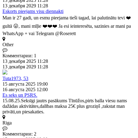
13 декабря 2025 11:28
13 декабря 2029 11:28
Eskorts pieejams visu diennakti
Man ir 27 gadi, un esmu pieejama tieši tagad, lai palutinātu tevi ❤️
gultā 😛, mani mīļie ❤️❤️❤️ Ja esi ieinteresēta, sazinies ar mani pa
WhatsApp + vai Telegram @Roserett
Other
Комментарии: 1
13 декабря 2025 11:28
13 декабря 2029 11:28
Tuta1973, 53
15 августа 2025 19:00
16 августа 2025 12:00
Es seks un PSRS.
15.08.25.Seksīgi jautrs pasākums Tīnūžos,pirts balla viesu nams
dažādas aktivitātes,dalības maksa 25€ plus groziņš ,rakstat man
privāti,un piesakaties.
Riga
Комментарии: 2