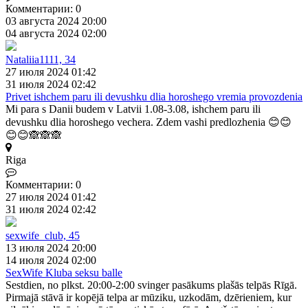
Комментарии: 0
03 августа 2024 20:00
04 августа 2024 02:00
Nataliia1111, 34
27 июля 2024 01:42
31 июля 2024 02:42
Privet ishchem paru ili devushku dlia horoshego vremia provozdenia
Mi para s Danii budem v Latvii 1.08-3.08, ishchem paru ili
devushku dlia horoshego vechera. Zdem vashi predlozhenia 😊😊
😊😊🙈🙈🙈
Riga
Комментарии: 0
27 июля 2024 01:42
31 июля 2024 02:42
sexwife_club, 45
13 июля 2024 20:00
14 июля 2024 02:00
SexWife Kluba seksu balle
Sestdien, no plkst. 20:00-2:00 svinger pasākums plašās telpās Rīgā.
Pirmajā stāvā ir kopējā telpa ar mūziku, uzkodām, dzērieniem, kur