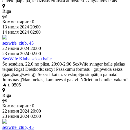
cilvēki papļāpā, iepazīstās erotiskā atmosfērā. Augšstāvos ir ats…
Riga
Комментарии: 0
13 июля 2024 20:00
14 июля 2024 02:00
sexwife_club, 45
22 июня 2024 20:00
23 июня 2024 02:00
SexWife Kluba seksu balle
Šo sestdien, 22.0 no plkst. 20:00-2:00 SexWife svinger balle plašās
telpās Rīgā! Dreskods: sexy! Pasākumu formāts - grupveida sekss
(gangbang/swing). Sekss tikai uz savstarpēju simpātiju pamata!
Jums nav jādara nekas, kam neesat gatavi. Nāciet un baudiet vakaru!
🔥 t. 0505
Riga
Комментарии: 0
22 июня 2024 20:00
23 июня 2024 02:00
sexwife_club, 45