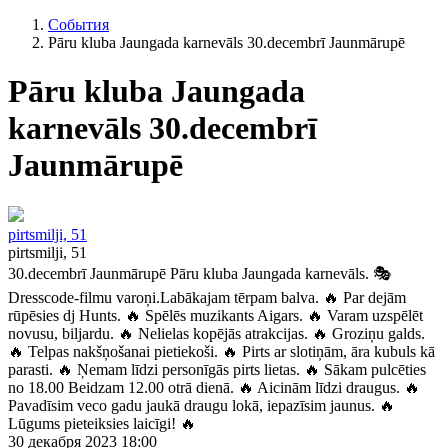
События
Pāru kluba Jaungada karnevāls 30.decembrī Jaunmārupē
Pāru kluba Jaungada
karnevāls 30.decembrī
Jaunmārupē
pirtsmilji, 51
pirtsmilji, 51
30.decembrī Jaunmārupē Pāru kluba Jaungada karnevāls. 🎭
Dresscode-filmu varoņi.Labākajam tērpam balva. 🔥 Par dejām
rūpēsies dj Hunts. 🔥 Spēlēs muzikants Aigars. 🔥 Varam uzspēlēt
novusu, biljardu. 🔥 Nelielas kopējās atrakcijas. 🔥 Groziņu galds.
🔥 Telpas nakšņošanai pietiekoši. 🔥 Pirts ar slotiņām, āra kubuls kā
parasti. 🔥 Ņemam līdzi personīgās pirts lietas. 🔥 Sākam pulcēties
no 18.00 Beidzam 12.00 otrā dienā. 🔥 Aicinām līdzi draugus. 🔥
Pavadīsim veco gadu jaukā draugu lokā, iepazīsim jaunus. 🔥
Lūgums pieteiksies laicīgi! 🔥
30 декабря 2023 18:00